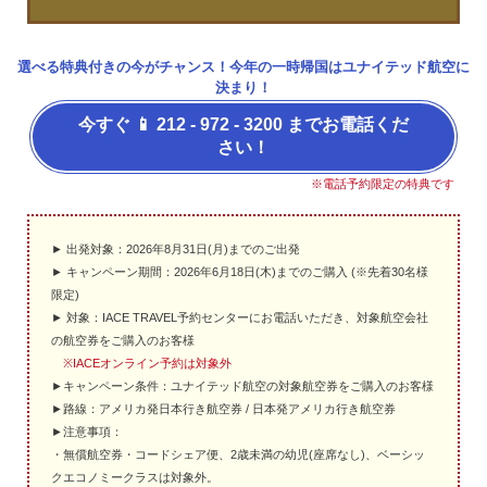
選べる特典付きの今がチャンス！今年の一時帰国はユナイテッド航空に
決まり！
今すぐ 📱 212 - 972 - 3200 までお電話くだ
さい！
※電話予約限定の特典です
► 出発対象：2026年8月31日(月)までのご出発
► キャンペーン期間：2026年6月18日(木)までのご購入 (※先着30名様
限定)
► 対象：IACE TRAVEL予約センターにお電話いただき、対象航空会社
の航空券をご購入のお客様
※IACEオンライン予約は対象外
►キャンペーン条件：ユナイテッド航空の対象航空券をご購入のお客様
►路線：アメリカ発日本行き航空券 / 日本発アメリカ行き航空券
►注意事項：
・無償航空券・コードシェア便、2歳未満の幼児(座席なし)、ベーシッ
クエコノミークラスは対象外。